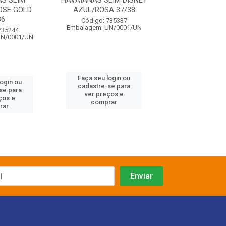
S SLIM
HAVAIANAS SLIM DISNEY
HAVAIANAS 
OSE GOLD
AZUL/ROSA 37/38
ANIMALS ROS
36
39/40
Código: 735337
Embalagem: UN/0001/UN
735244
Código: 735
UN/0001/UN
Embalagem: UN/
Faça seu login ou
login ou
Faça seu log
cadastre-se para
se para
cadastre-se 
ver preços e
ços e
ver preços
comprar
rar
comprar