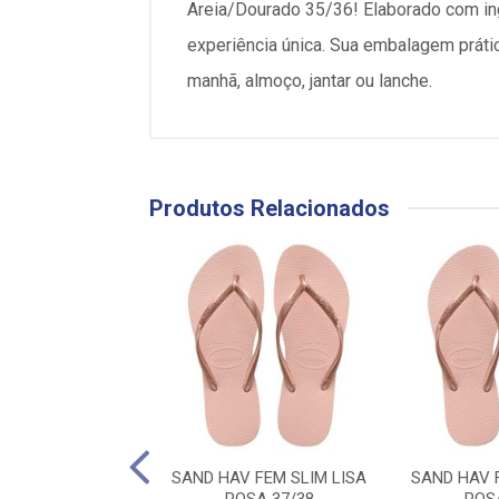
Areia/Dourado 35/36! Elaborado com in
experiência única. Sua embalagem prátic
manhã, almoço, jantar ou lanche.
Produtos Relacionados
LIA FEMININA
SAND HAV FEM SLIM LISA
SAND HAV 