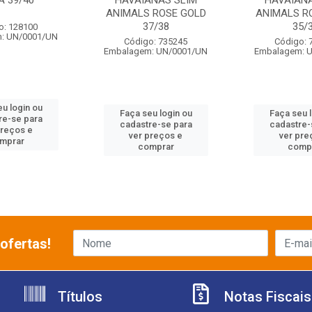
A 39/40
HAVAIANAS SLIM
HAVAIANA
ANIMALS ROSE GOLD
ANIMALS R
37/38
35/
o: 128100
: UN/0001/UN
Código: 735245
Código: 
Embalagem: UN/0001/UN
Embalagem: 
u login ou
Faça seu login ou
Faça seu 
re-se para
cadastre-se para
cadastre-
preços e
ver preços e
ver pre
mprar
comprar
comp
ofertas!
Títulos
Notas Fiscais