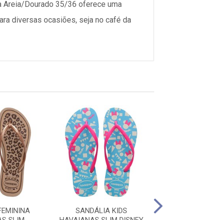
sa Areia/Dourado 35/36 oferece uma
para diversas ocasiões, seja no café da
FEMININA
SANDÁLIA KIDS
SANDÁLIA FE