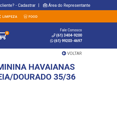
|
cliente? - Cadastrar
Área do Representante
LIMPEZA
FOOD
Fale Conosco
0
(61) 3404-9200
(61) 99203-4697
VOLTAR
MININA HAVAIANAS
EIA/DOURADO 35/36