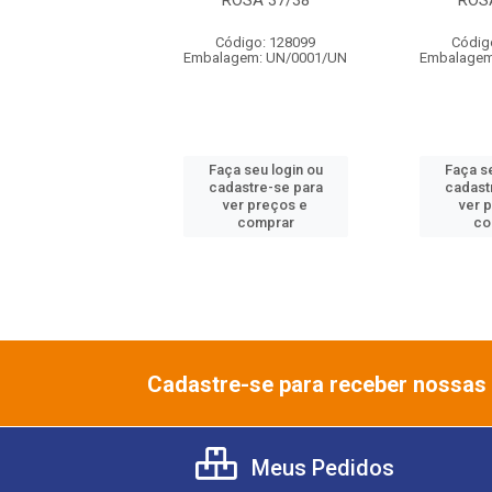
AIANAS SLIM
ROSA 37/38
ROS
LS ROSE GOLD
39/40
Código: 128099
Códig
Embalagem: UN/0001/UN
Embalagem
digo: 735246
gem: UN/0001/UN
Faça seu login ou
Faça se
 seu login ou
cadastre-se para
cadast
astre-se para
ver preços e
ver 
er preços e
comprar
co
comprar
Cadastre-se para receber nossas 
Meus Pedidos