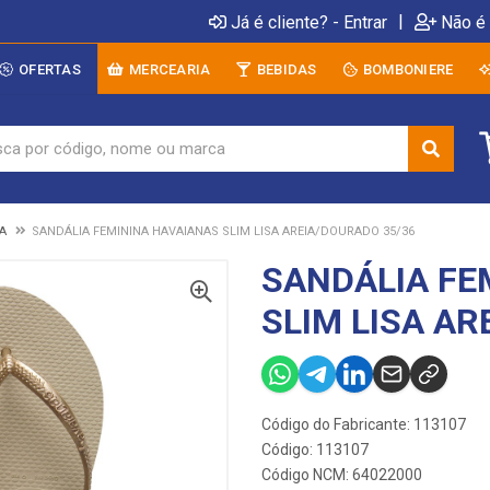
|
Já é cliente? - Entrar
Não é 
OFERTAS
MERCEARIA
BEBIDAS
BOMBONIERE
A
SANDÁLIA FEMININA HAVAIANAS SLIM LISA AREIA/DOURADO 35/36
SANDÁLIA FE
SLIM LISA AR
Código do Fabricante: 113107
Código: 113107
Código NCM: 64022000