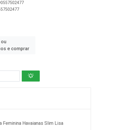
890557502477
0557502477
 ou
ços e comprar
a Feminina Havaianas Slim Lisa