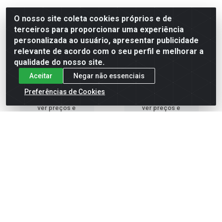
O nosso site coleta cookies próprios e de
SANDÁLIA FEMININA
SANDÁLIA FEMININA
terceiros para proporcionar uma experiência
HAVAIANAS SLIM ORGANIC
HAVAIANAS SLIM ORGANIC
personalizada ao usuário, apresentar publicidade
ROSA 39/40
BRANCO E DOURADO 35...
relevante de acordo com o seu perfil e melhorar a
Código: 735252
Código: 735253
Embalagem: UN/0001/UN
Embalagem: UN/0001/UN
qualidade do nosso site.
Aceitar
Negar não essenciais
Preferências de Cookies
Faça seu login ou
Faça seu login ou
cadastre-se para
cadastre-se para
ver preços e
ver preços e
comprar
comprar