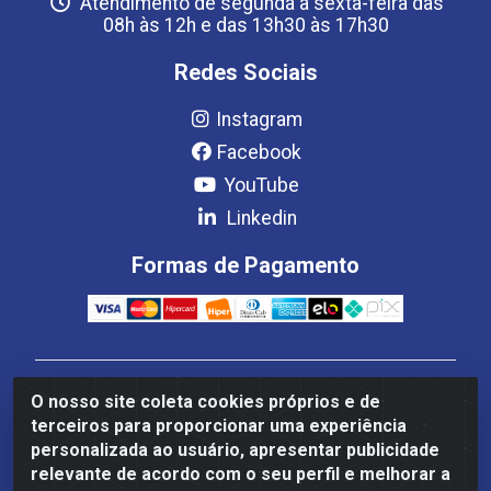
Atendimento de segunda a sexta-feira das
08h às 12h e das 13h30 às 17h30
Redes Sociais
Instagram
Facebook
YouTube
Linkedin
Formas de Pagamento
Estrela Distribuição LTDA - CNPJ 08.691.096/0001-93 -
O nosso site coleta cookies próprios e de
Setor Setor de Industria Qi 22 Lt 7, 9, 11, 13, 14 Ao 32,
terceiros para proporcionar uma experiência
S/NC - Setor Industrial Ceilândia, Brasília/DF - CEP
personalizada ao usuário, apresentar publicidade
72265-220
relevante de acordo com o seu perfil e melhorar a