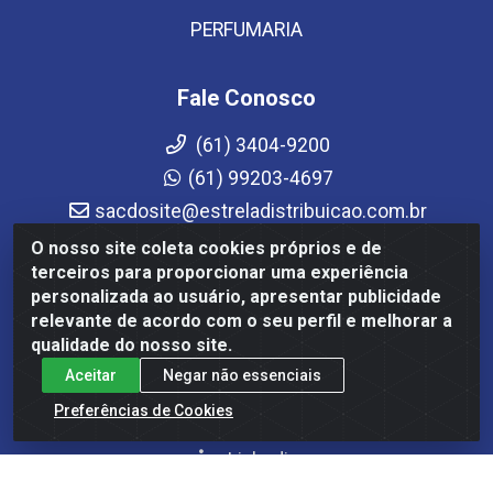
PERFUMARIA
Fale Conosco
(61) 3404-9200
(61) 99203-4697
sacdosite@estreladistribuicao.com.br
Atendimento de segunda a sexta-feira das 08h às
O nosso site coleta cookies próprios e de
12h e das 13h30 às 17h30
terceiros para proporcionar uma experiência
personalizada ao usuário, apresentar publicidade
Redes Sociais
relevante de acordo com o seu perfil e melhorar a
qualidade do nosso site.
Instagram
Aceitar
Negar não essenciais
Facebook
Preferências de Cookies
YouTube
Linkedin