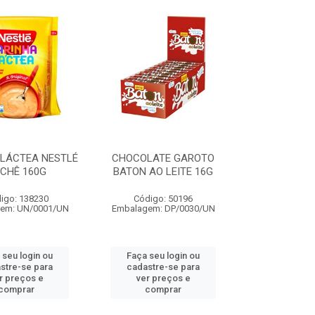
 LÁCTEA NESTLÉ
CHOCOLATE GAROTO
CHÊ 160G
BATON AO LEITE 16G
igo: 138230
Código: 50196
em: UN/0001/UN
Embalagem: DP/0030/UN
 seu login ou
Faça seu login ou
stre-se para
cadastre-se para
r preços e
ver preços e
comprar
comprar