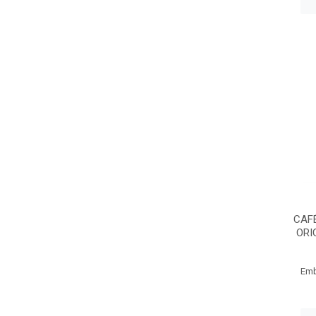
CAF
ORI
Emb