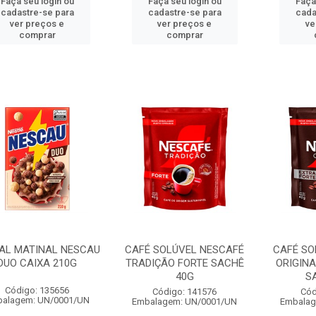
Faça seu login ou
Faça seu login ou
Faça
cadastre-se para
cadastre-se para
cada
ver preços e
ver preços e
ve
comprar
comprar
AL MATINAL NESCAU
CAFÉ SOLÚVEL NESCAFÉ
CAFÉ SO
DUO CAIXA 210G
TRADIÇÃO FORTE SACHÊ
ORIGINA
40G
S
Código: 135656
Código: 141576
Cód
alagem: UN/0001/UN
Embalagem: UN/0001/UN
Embalag