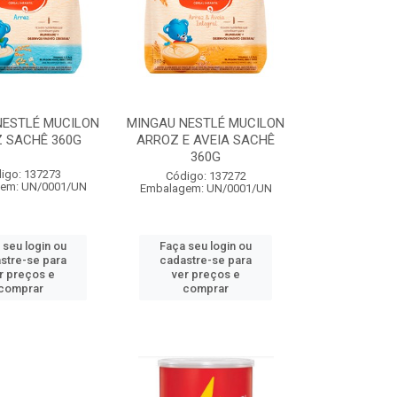
NESTLÉ MUCILON
MINGAU NESTLÉ MUCILON
 SACHÊ 360G
ARROZ E AVEIA SACHÊ
360G
igo: 137273
Código: 137272
em: UN/0001/UN
Embalagem: UN/0001/UN
 seu login ou
Faça seu login ou
stre-se para
cadastre-se para
r preços e
ver preços e
comprar
comprar