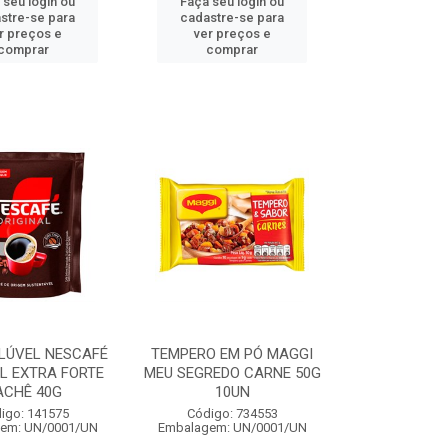
 seu login ou
Faça seu login ou
stre-se para
cadastre-se para
r preços e
ver preços e
comprar
comprar
LÚVEL NESCAFÉ
TEMPERO EM PÓ MAGGI
L EXTRA FORTE
MEU SEGREDO CARNE 50G
ACHÊ 40G
10UN
igo: 141575
Código: 734553
em: UN/0001/UN
Embalagem: UN/0001/UN