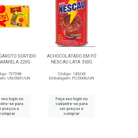
GAROTO SORTIDO
ACHOCOLATADO EM PÓ
AMARELA 220G
NESCAU LATA 350G
igo: 737398
Código: 143243
em: UN/0001/UN
Embalagem: PC/0006/UN
 seu login ou
Faça seu login ou
stre-se para
cadastre-se para
r preços e
ver preços e
comprar
comprar