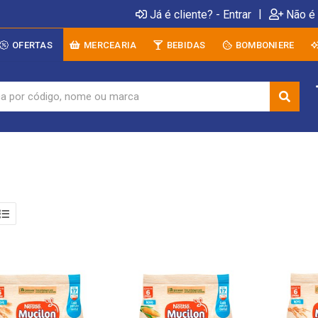
|
Já é cliente? - Entrar
Não é 
OFERTAS
MERCEARIA
BEBIDAS
BOMBONIERE