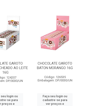
LATE GAROTO
CHOCOLATE GAROTO
CHEADO AO LEITE
BATON MORANGO 16G
16G
Código: 126535
igo: 124207
Embalagem: DP/0030/UN
em: DP/0030/UN
 seu login ou
Faça seu login ou
stre-se para
cadastre-se para
r preços e
ver preços e