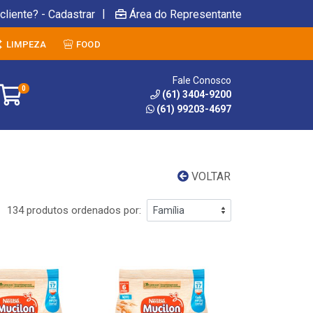
|
cliente? - Cadastrar
Área do Representante
LIMPEZA
FOOD
Fale Conosco
0
(61) 3404-9200
(61) 99203-4697
VOLTAR
134 produtos ordenados por: