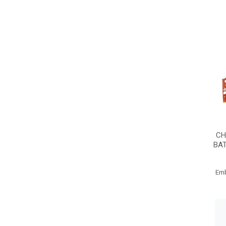
CH
BAT
Em