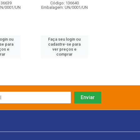
136639
Código: 136640
Código: 136
UN/0001/UN
Embalagem: UN/0001/UN
Embalagem: UN/
login ou
Faça seu login ou
Faça seu log
se para
cadastre-se para
cadastre-se 
ços e
ver preços e
ver preços
rar
comprar
comprar