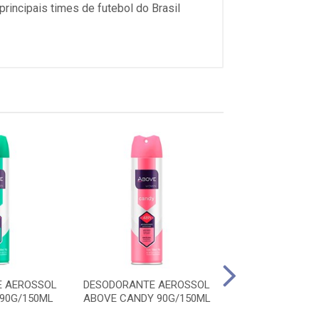
principais times de futebol do Brasil
 AEROSSOL
DESODORANTE AEROSSOL
DESODORANTE 
90G/150ML
ABOVE CANDY 90G/150ML
ABOVE FRESH 9