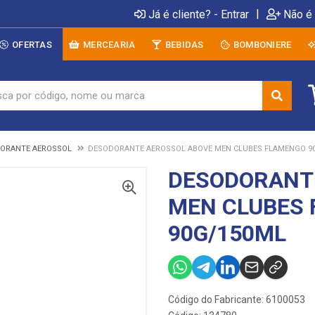
|
Já é cliente? - Entrar
Não é 
OFERTAS
MERCEARIA
BEBIDAS
BOMBONIERE
ORANTE AEROSSOL
DESODORANTE AEROSSOL ABOVE MEN CLUBES FLAMENGO 9
DESODORANT
MEN CLUBES
90G/150ML
Código do Fabricante: 6100053