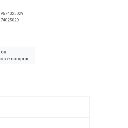
899674025029
9674025029
 ou
ços e comprar