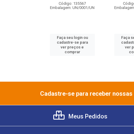
digo: 136642
Código: 135567
Códig
gem: UN/0001/UN
Embalagem: UN/0001/UN
Embalagem
 seu login ou
Faça seu login ou
Faça se
astre-se para
cadastre-se para
cadast
er preços e
ver preços e
ver 
comprar
comprar
co
Cadastre-se para receber nossas 
Meus Pedidos