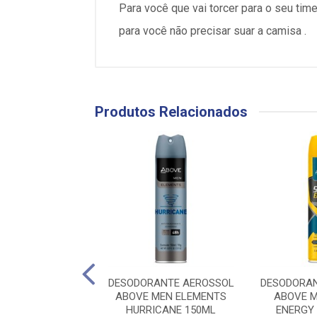
Para você que vai torcer para o seu time
para você não precisar suar a camisa .
Produtos Relacionados
ANTE AEROSSOL
DESODORANTE AEROSSOL
DESODORAN
RESH 90G/150ML
ABOVE MEN ELEMENTS
ABOVE 
HURRICANE 150ML
ENERGY