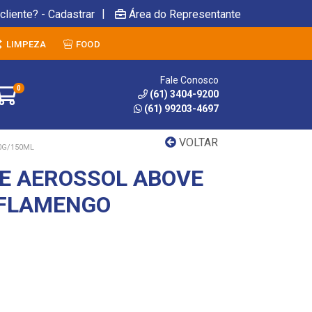
|
cliente? - Cadastrar
Área do Representante
LIMPEZA
FOOD
Fale Conosco
0
(61) 3404-9200
(61) 99203-4697
VOLTAR
0G/150ML
E AEROSSOL ABOVE
 FLAMENGO