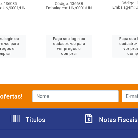
Código: 
o: 136085
Código: 136638
Embalagem: 
: UN/0001/UN
Embalagem: UN/0001/UN
u login ou
Faça seu login ou
Faça seu 
re-se para
cadastre-se para
cadastre-
preços e
ver preços e
ver pre
mprar
comprar
comp
ofertas!
Títulos
Notas Fiscais