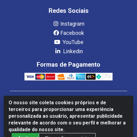
Redes Sociais
Instagram
Facebook
YouTube
Linkedin
Formas de Pagamento
Estrela Distribuição LTDA - CNPJ 08.691.096/0001-93 -
O nosso site coleta cookies próprios e de
Setor Setor de Industria Qi 22 Lt 7, 9, 11, 13, 14 Ao 32,
terceiros para proporcionar uma experiência
S/NC - Setor Industrial Ceilândia, Brasília/DF - CEP
personalizada ao usuário, apresentar publicidade
72265-220
relevante de acordo com o seu perfil e melhorar a
qualidade do nosso site.