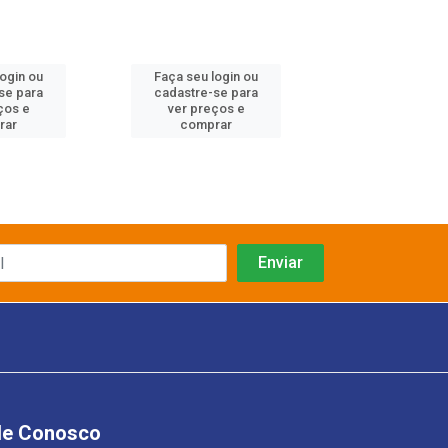
login ou
Faça seu login ou
Faça seu log
se para
cadastre-se para
cadastre-se 
ços e
ver preços e
ver preços
rar
comprar
comprar
le Conosco