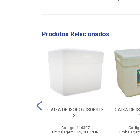
Produtos Relacionados
 ISOPOR ISOESTE
CAIXA DE ISOPOR ISOESTE
CAIXA DE I
 DRENO 50L
3L
digo: 116403
Código: 116397
Códig
gem: UN/0001/UN
Embalagem: UN/0001/UN
Embalagem