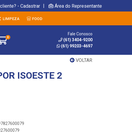
|
cliente? - Cadastrar
Área do Representante
LIMPEZA
FOOD
Fale Conosco
0
(61) 3404-9200
(61) 99203-4697
VOLTAR
POR ISOESTE 2
897827600079
7827600079