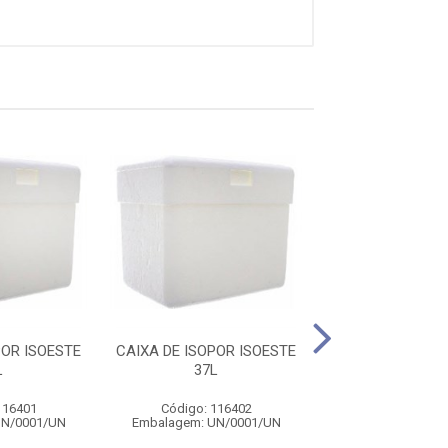
POR ISOESTE
CAIXA DE ISOPOR ISOESTE
CAIXA DE ISOPO
L
37L
COM DRENO
116401
Código: 116402
Código: 116
UN/0001/UN
Embalagem: UN/0001/UN
Embalagem: UN/