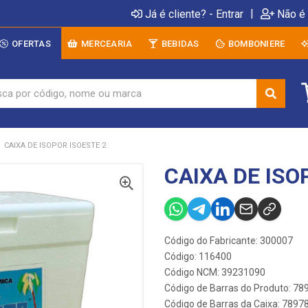
|
Já é cliente? - Entrar
Não é 
OFERTAS
MERCEARIA
BEBIDAS
BOMBONIERE
CAIXA DE ISOPOR ISOESTE 2
CAIXA DE ISO
Código do Fabricante: 300007
Código: 116400
Código NCM: 39231090
Código de Barras do Produto: 7
Código de Barras da Caixa: 789