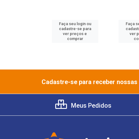
 seu login ou
Faça seu login ou
Faça se
astre-se para
cadastre-se para
cadast
er preços e
ver preços e
ver 
comprar
comprar
co
Cadastre-se para receber nossas 
Meus Pedidos