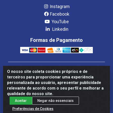
Instagram
Facebook
YouTube
Linkedin
Formas de Pagamento
Estrela Distribuição LTDA - CNPJ 08.691.096/0001-93 -
O nosso site coleta cookies próprios e de
Setor Setor de Industria Qi 22 Lt 7, 9, 11, 13, 14 Ao 32,
terceiros para proporcionar uma experiência
S/NC - Setor Industrial Ceilândia, Brasília/DF - CEP
personalizada ao usuário, apresentar publicidade
72265-220
relevante de acordo com o seu perfil e melhorar a
qualidade do nosso site.
Aceitar
Negar não essenciais
Preferências de Cookies