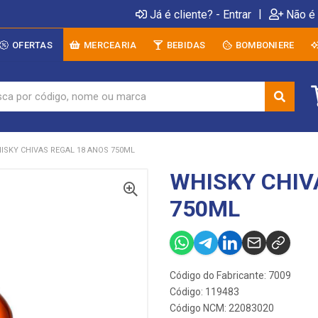
|
Já é cliente? - Entrar
Não é 
OFERTAS
MERCEARIA
BEBIDAS
BOMBONIERE
ISKY CHIVAS REGAL 18 ANOS 750ML
WHISKY CHIV
750ML
Código do Fabricante: 7009
Código: 119483
Código NCM: 22083020