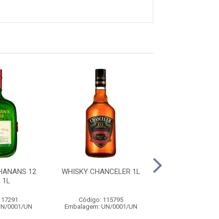
HANANS 12
WHISKY CHANCELER 1L
WHISKY OLD P
 1L
ANOS 750
117291
Código: 115795
Código: 734
UN/0001/UN
Embalagem: UN/0001/UN
Embalagem: UN/