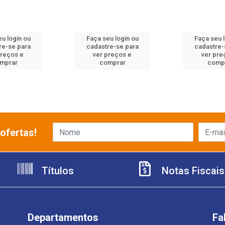
u login ou
Faça seu login ou
Faça seu 
re-se para
cadastre-se para
cadastre-
preços e
ver preços e
ver pre
mprar
comprar
comp
ofertas!
Títulos
Notas Fiscais
Departamentos
Fa