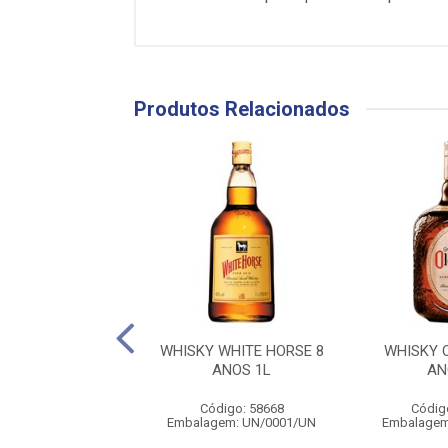
Produtos Relacionados
Y OLD PARR 12
WHISKY WHITE HORSE 8
WHISKY 
NOS 750ML
ANOS 1L
AN
digo: 734534
Código: 58668
Códig
gem: UN/0001/UN
Embalagem: UN/0001/UN
Embalagem