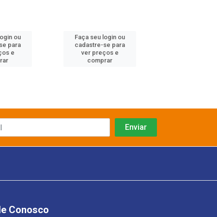
login ou
Faça seu login ou
Faça seu log
se para
cadastre-se para
cadastre-se 
ços e
ver preços e
ver preços
rar
comprar
comprar
le Conosco