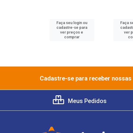
 seu login ou
Faça seu login ou
Faça se
astre-se para
cadastre-se para
cadast
er preços e
ver preços e
ver 
comprar
comprar
co
Cadastre-se para receber nossas 
Meus Pedidos