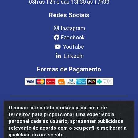
08h às 12h e das 13h30 às 17h30
Redes Sociais
Instagram
Facebook
YouTube
Linkedin
Formas de Pagamento
Estrela Distribuição LTDA - CNPJ 08.691.096/0001-93 -
O nosso site coleta cookies próprios e de
Setor Setor de Industria Qi 22 Lt 7, 9, 11, 13, 14 Ao 32,
terceiros para proporcionar uma experiência
S/NC - Setor Industrial Ceilândia, Brasília/DF - CEP
personalizada ao usuário, apresentar publicidade
72265-220
relevante de acordo com o seu perfil e melhorar a
qualidade do nosso site.