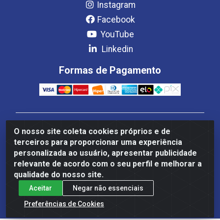
Instagram
Facebook
YouTube
Linkedin
Formas de Pagamento
Estrela Distribuição LTDA - CNPJ 08.691.096/0001-93 -
O nosso site coleta cookies próprios e de
Setor Setor de Industria Qi 22 Lt 7, 9, 11, 13, 14 Ao 32,
terceiros para proporcionar uma experiência
S/NC - Setor Industrial Ceilândia, Brasília/DF - CEP
personalizada ao usuário, apresentar publicidade
72265-220
relevante de acordo com o seu perfil e melhorar a
qualidade do nosso site.
Aceitar
Negar não essenciais
Preferências de Cookies