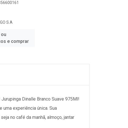
6356600161
GO S.A
 ou
ços e comprar
l Jurupinga Dinalle Branco Suave 975Ml!
e uma experiência única. Sua
 seja no café da manhã, almoço, jantar