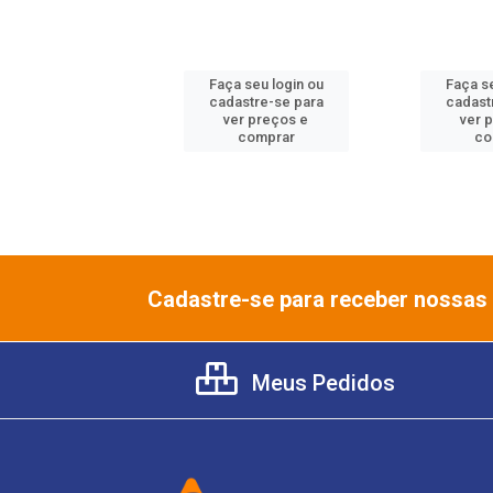
 seu login ou
Faça seu login ou
Faça se
astre-se para
cadastre-se para
cadast
er preços e
ver preços e
ver 
comprar
comprar
co
Cadastre-se para receber nossas 
Meus Pedidos