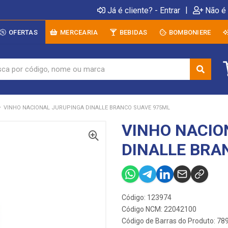
|
Já é cliente? - Entrar
Não é 
OFERTAS
MERCEARIA
BEBIDAS
BOMBONIERE
VINHO NACIONAL JURUPINGA DINALLE BRANCO SUAVE 975ML
VINHO NACIO
DINALLE BRA
Código: 123974
Código NCM: 22042100
Código de Barras do Produto: 7