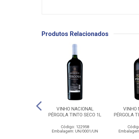
Produtos Relacionados
ACIONAL JUNDIAÍ
VINHO NACIONAL
VINHO
O SUAVE 600ML
PÉRGOLA TINTO SECO 1L
PÉRGOLA T
ódigo: 1460
Código: 122958
Códig
gem: CX/0012/UN
Embalagem: UN/0001/UN
Embalagem