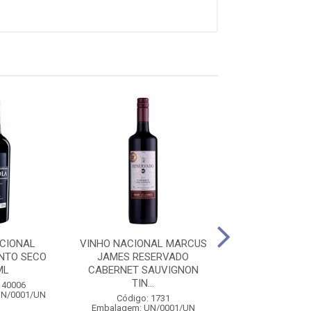
CIONAL
VINHO NACIONAL MARCUS
VINHO NACIONAL
NTO SECO
JAMES RESERVADO
BRANCO SUAVE
ML
CABERNET SAUVIGNON
TIN...
Código: 14
140006
Embalagem: CX/
UN/0001/UN
Código: 1731
Embalagem: UN/0001/UN