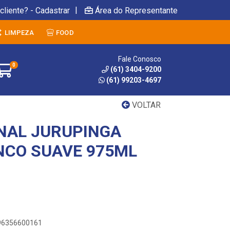
|
cliente? - Cadastrar
Área do Representante
LIMPEZA
FOOD
Fale Conosco
0
(61) 3404-9200
(61) 99203-4697
VOLTAR
NAL JURUPINGA
NCO SUAVE 975ML
896356600161