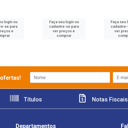
u login ou
Faça seu login ou
Faça seu 
re-se para
cadastre-se para
cadastre-
preços e
ver preços e
ver pre
mprar
comprar
comp
ofertas!
Títulos
Notas Fiscais
Departamentos
Fa