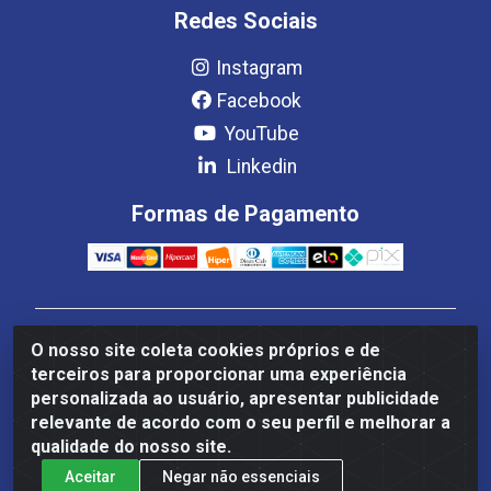
Redes Sociais
Instagram
Facebook
YouTube
Linkedin
Formas de Pagamento
Estrela Distribuição LTDA - CNPJ 08.691.096/0001-93 -
O nosso site coleta cookies próprios e de
Setor Setor de Industria Qi 22 Lt 7, 9, 11, 13, 14 Ao 32,
terceiros para proporcionar uma experiência
S/NC - Setor Industrial Ceilândia, Brasília/DF - CEP
personalizada ao usuário, apresentar publicidade
72265-220
relevante de acordo com o seu perfil e melhorar a
qualidade do nosso site.
Aceitar
Negar não essenciais