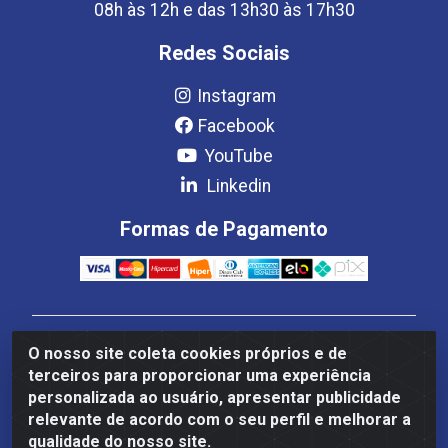
08h às 12h e das 13h30 às 17h30
Redes Sociais
Instagram
Facebook
YouTube
Linkedin
Formas de Pagamento
Estrela Distribuição LTDA - CNPJ 08.691.096/0001-93 -
O nosso site coleta cookies próprios e de
Setor Setor de Industria Qi 22 Lt 7, 9, 11, 13, 14 Ao 32,
terceiros para proporcionar uma experiência
S/NC - Setor Industrial Ceilândia, Brasília/DF - CEP
personalizada ao usuário, apresentar publicidade
72265-220
relevante de acordo com o seu perfil e melhorar a
qualidade do nosso site.