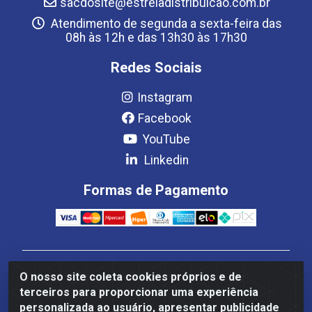
sacdosite@estreladistribuicao.com.br
Atendimento de segunda a sexta-feira das
08h às 12h e das 13h30 às 17h30
Redes Sociais
Instagram
Facebook
YouTube
Linkedin
Formas de Pagamento
Estrela Distribuição LTDA - CNPJ 08.691.096/0001-93 -
O nosso site coleta cookies próprios e de
Setor Setor de Industria Qi 22 Lt 7, 9, 11, 13, 14 Ao 32,
terceiros para proporcionar uma experiência
S/NC - Setor Industrial Ceilândia, Brasília/DF - CEP
personalizada ao usuário, apresentar publicidade