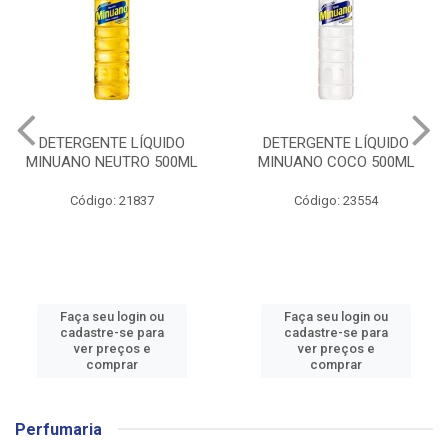
UIDO
DETERGENTE LÍQUIDO
SABAO BR Y
 500ML
MINUANO COCO 500ML
GLICERINADO (AM)
7
Código: 23554
Código: 73499
ou
Faça seu login ou
Faça seu login 
ra
cadastre-se para
cadastre-se pa
ver preços e
ver preços e
comprar
comprar
Perfumaria