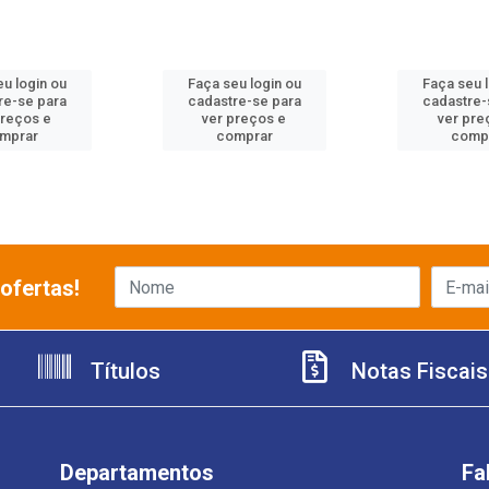
u login ou
Faça seu login ou
Faça seu 
re-se para
cadastre-se para
cadastre-
preços e
ver preços e
ver pre
mprar
comprar
comp
ofertas!
Títulos
Notas Fiscais
Departamentos
Fa