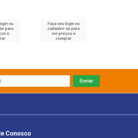
login ou
Faça seu login ou
Faça seu log
se para
cadastre-se para
cadastre-se 
ços e
ver preços e
ver preços
rar
comprar
comprar
le Conosco