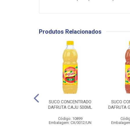
Produtos Relacionados
CONCENTRADO
SUCO CONCENTRADO
SUCO CO
Y GOIABA 500ML
DAFRUTA CAJU 500ML
DAFRUTA 
digo: 141825
Código: 10899
Códig
gem: CX/0012/UN
Embalagem: CX/0012/UN
Embalagem