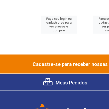
 seu login ou
Faça seu login ou
Faça se
astre-se para
cadastre-se para
cadast
er preços e
ver preços e
ver 
comprar
comprar
co
Cadastre-se para receber nossas 
Meus Pedidos