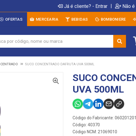
|
Já é cliente? - Entrar
Não é 
OFERTAS
MERCEARIA
BEBIDAS
BOMBONIERE
NCENTRADO
SUCO CONCENTRADO DAFRUTA UVA 500ML
SUCO CONCE
UVA 500ML
Código do Fabricante: 06020120
Código: 40370
Código NCM: 21069010