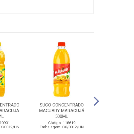
CENTRADO
SUCO CONCENTRADO
SUCO CONCE
MARACUJÁ
MAGUARY MARACUJÁ
MAGUARY GOIAB
ML
500ML
Código: 141
 10901
Código: 118619
Embalagem: CX/
CX/0012/UN
Embalagem: CX/0012/UN