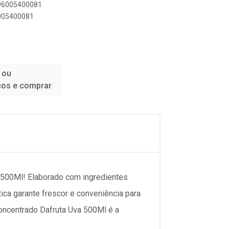
896005400081
6005400081
 ou
ços e comprar
 500Ml! Elaborado com ingredientes
ca garante frescor e conveniência para
 Concentrado Dafruta Uva 500Ml é a