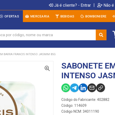
|
Já é cliente? - Entrar
Não é 
OFERTAS
MERCEARIA
BEBIDAS
BOMBONIERE
M BARRA FRANCIS INTENSO JASMIM 85G
SABONETE EM
INTENSO JAS
Código do Fabricante: 402882
Código: 114609
Código NCM: 34011190