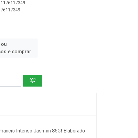
891176117349
1176117349
 ou
ços e comprar
Francis Intenso Jasmim 85G! Elaborado