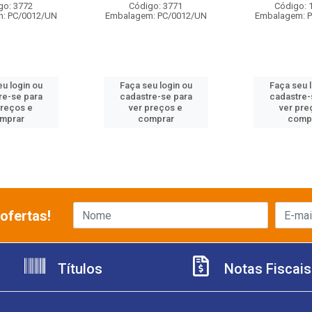
go: 3772
Código: 3771
Código: 
: PC/0012/UN
Embalagem: PC/0012/UN
Embalagem: 
u login ou
Faça seu login ou
Faça seu 
re-se para
cadastre-se para
cadastre-
preços e
ver preços e
ver pre
mprar
comprar
comp
ofertas!
Títulos
Notas Fiscais