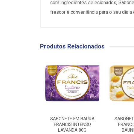
com ingredientes selecionados, Sabone
frescor e conveniência para o seu dia a 
Produtos Relacionados
ETE EM BARRA
SABONETE EM BARRA
SABONET
 INTENSO FRUTAS
FRANCIS INTENSO
FRANCI
MELHAS 80G
LAVANDA 80G
BAUN