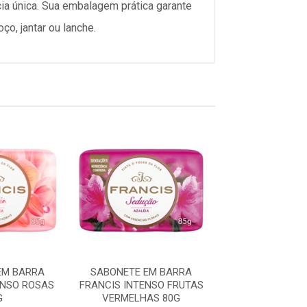
a única. Sua embalagem prática garante
ço, jantar ou lanche.
EM BARRA
SABONETE EM BARRA
SABONETE EM
ENSO ROSAS
FRANCIS INTENSO FRUTAS
FRANCIS IN
G
VERMELHAS 80G
LAVANDA 