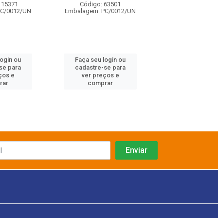
115371
Código: 63501
Código: 115
PC/0012/UN
Embalagem: PC/0012/UN
Embalagem: PC/
login ou
Faça seu login ou
Faça seu log
se para
cadastre-se para
cadastre-se 
ços e
ver preços e
ver preços
rar
comprar
comprar