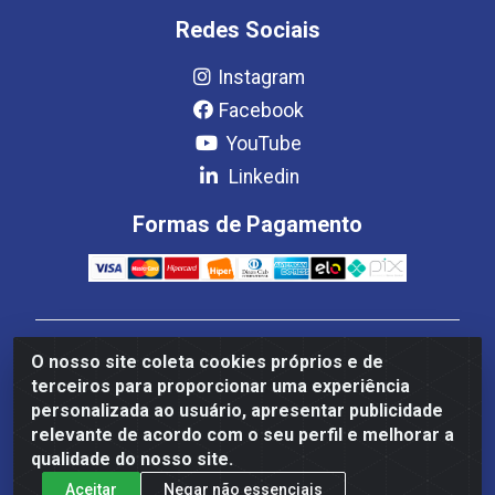
Redes Sociais
Instagram
Facebook
YouTube
Linkedin
Formas de Pagamento
Estrela Distribuição LTDA - CNPJ 08.691.096/0001-93 -
O nosso site coleta cookies próprios e de
Setor Setor de Industria Qi 22 Lt 7, 9, 11, 13, 14 Ao 32,
terceiros para proporcionar uma experiência
S/NC - Setor Industrial Ceilândia, Brasília/DF - CEP
personalizada ao usuário, apresentar publicidade
72265-220
relevante de acordo com o seu perfil e melhorar a
qualidade do nosso site.
Aceitar
Negar não essenciais