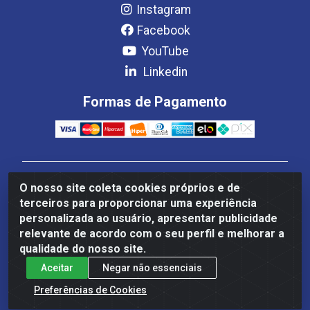
Instagram
Facebook
YouTube
Linkedin
Formas de Pagamento
Estrela Distribuição LTDA - CNPJ 08.691.096/0001-93 -
O nosso site coleta cookies próprios e de
Setor Setor de Industria Qi 22 Lt 7, 9, 11, 13, 14 Ao 32,
terceiros para proporcionar uma experiência
S/NC - Setor Industrial Ceilândia, Brasília/DF - CEP
personalizada ao usuário, apresentar publicidade
72265-220
relevante de acordo com o seu perfil e melhorar a
qualidade do nosso site.
Aceitar
Negar não essenciais
Preferências de Cookies