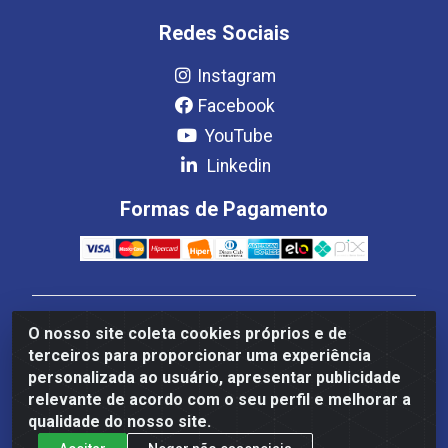
Redes Sociais
Instagram
Facebook
YouTube
Linkedin
Formas de Pagamento
Estrela Distribuição LTDA - CNPJ 08.691.096/0001-93 -
O nosso site coleta cookies próprios e de
Setor Setor de Industria Qi 22 Lt 7, 9, 11, 13, 14 Ao 32,
terceiros para proporcionar uma experiência
S/NC - Setor Industrial Ceilândia, Brasília/DF - CEP
personalizada ao usuário, apresentar publicidade
72265-220
relevante de acordo com o seu perfil e melhorar a
qualidade do nosso site.