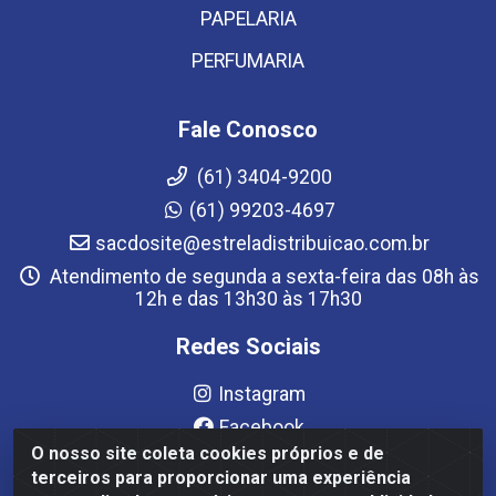
PAPELARIA
PERFUMARIA
Fale Conosco
(61) 3404-9200
(61) 99203-4697
sacdosite@estreladistribuicao.com.br
Atendimento de segunda a sexta-feira das 08h às
12h e das 13h30 às 17h30
Redes Sociais
Instagram
Facebook
O nosso site coleta cookies próprios e de
YouTube
terceiros para proporcionar uma experiência
Linkedin