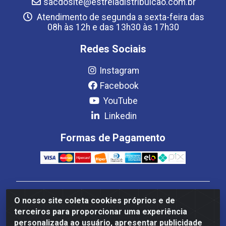
sacdosite@estreladistribuicao.com.br
Atendimento de segunda a sexta-feira das
08h às 12h e das 13h30 às 17h30
Redes Sociais
Instagram
Facebook
YouTube
Linkedin
Formas de Pagamento
Estrela Distribuição LTDA - CNPJ 08.691.096/0001-93 -
O nosso site coleta cookies próprios e de
Setor Setor de Industria Qi 22 Lt 7, 9, 11, 13, 14 Ao 32,
terceiros para proporcionar uma experiência
S/NC - Setor Industrial Ceilândia, Brasília/DF - CEP
personalizada ao usuário, apresentar publicidade