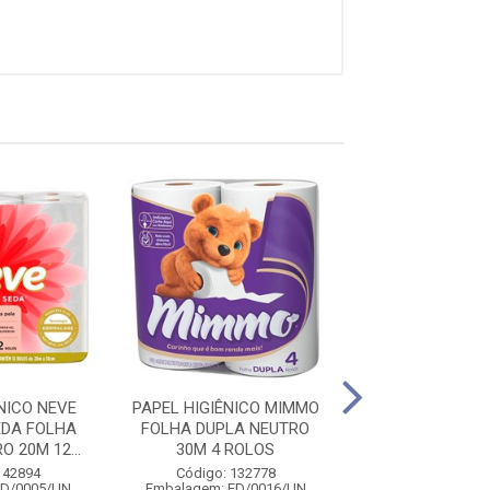
NICO NEVE
PAPEL HIGIÊNICO MIMMO
PAPEL HIGI
EDA FOLHA
FOLHA DUPLA NEUTRO
PERSONAL F
 20M 12...
30M 4 ROLOS
SIMPLES PER
LAVANDA 30
142894
Código: 132778
FD/0005/UN
Embalagem: FD/0016/UN