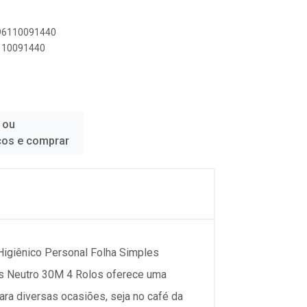
896110091440
6110091440
 ou
ços e comprar
Higiênico Personal Folha Simples
es Neutro 30M 4 Rolos oferece uma
para diversas ocasiões, seja no café da