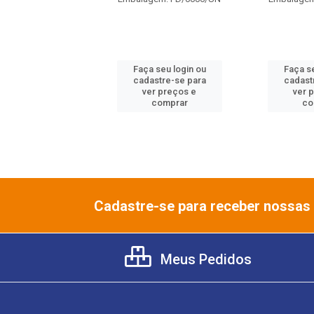
digo: 127100
gem: FD/0015/UN
Faça seu login ou
Faça se
 seu login ou
cadastre-se para
cadast
astre-se para
ver preços e
ver 
er preços e
comprar
co
comprar
Cadastre-se para receber nossas 
Meus Pedidos