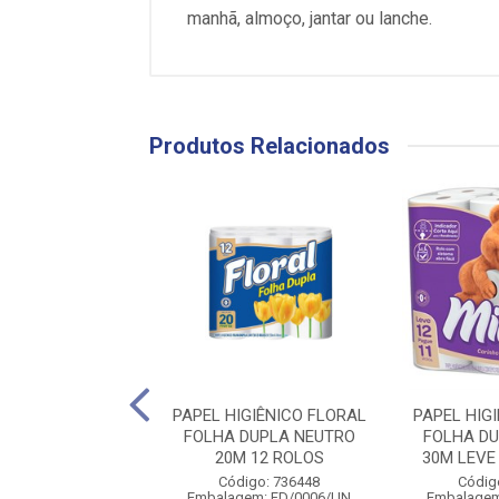
manhã, almoço, jantar ou lanche.
Produtos Relacionados
L HIGIÊNICO
PAPEL HIGIÊNICO FLORAL
PAPEL HIG
ONAL FOLHA
FOLHA DUPLA NEUTRO
FOLHA D
ES PERFUMADO
20M 12 ROLOS
30M LEVE 
ANDA 30M...
Código: 736448
Códig
Embalagem: FD/0006/UN
Embalagem