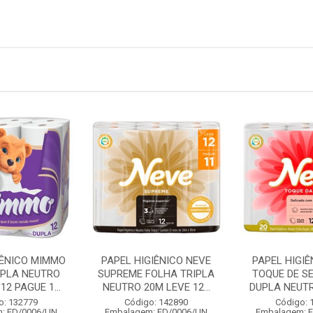
IÊNICO MIMMO
PAPEL HIGIÊNICO NEVE
PAPEL HIGIÊ
UPLA NEUTRO
SUPREME FOLHA TRIPLA
TOQUE DE S
12 PAGUE 1...
NEUTRO 20M LEVE 12...
DUPLA NEUTRO
o: 132779
Código: 142890
Código: 
: FD/0006/UN
Embalagem: FD/0006/UN
Embalagem: 