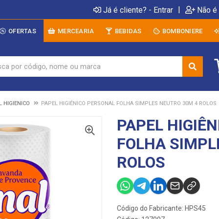
|
Já é cliente? - Entrar
Não é 
OFERTAS
MERCEARIA
BEBIDAS
BOMBONIERE
L HIGIENICO
PAPEL HIGIÊNICO PERSONAL FOLHA SIMPLES NEUTRO 30M 4 ROLOS
PAPEL HIGIÊ
FOLHA SIMPL
ROLOS
Código do Fabricante: HPS45