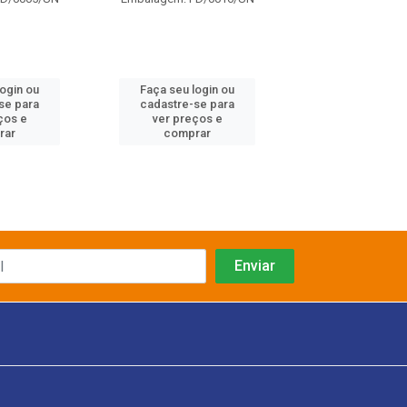
Código: 127
Embalagem: FD/
login ou
Faça seu login ou
Faça seu log
se para
cadastre-se para
cadastre-se 
ços e
ver preços e
ver preços
rar
comprar
comprar