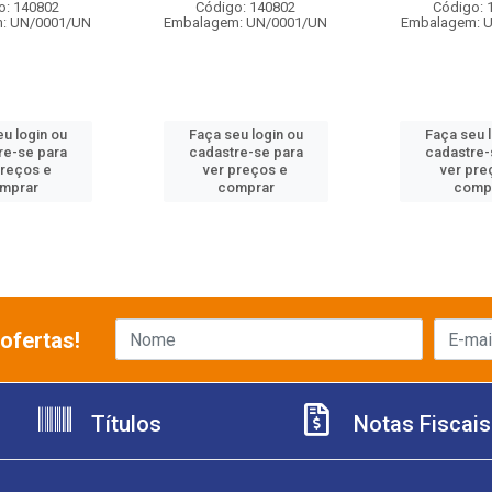
o: 140802
Código: 140802
Código: 
: UN/0001/UN
Embalagem: UN/0001/UN
Embalagem: 
u login ou
Faça seu login ou
Faça seu 
re-se para
cadastre-se para
cadastre-
preços e
ver preços e
ver pre
mprar
comprar
comp
ofertas!
Títulos
Notas Fiscais