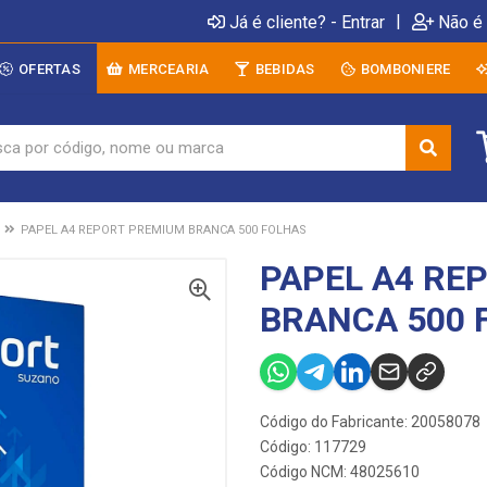
|
Já é cliente? - Entrar
Não é 
OFERTAS
MERCEARIA
BEBIDAS
BOMBONIERE
PAPEL A4 REPORT PREMIUM BRANCA 500 FOLHAS
PAPEL A4 RE
BRANCA 500 
Código do Fabricante: 20058078
Código: 117729
Código NCM: 48025610