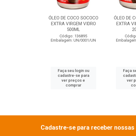
E COCO DIKOKO
ÓLEO DE COCO SOCOCO
ÓLEO DE 
 VIRGEM VIDRO
EXTRA VIRGEM VIDRO
EXTRA V
500ML
500ML
2
digo: 140779
Código: 136895
Códig
gem: UN/0001/UN
Embalagem: UN/0001/UN
Embalagem
 seu login ou
Faça seu login ou
Faça se
astre-se para
cadastre-se para
cadast
er preços e
ver preços e
ver 
comprar
comprar
co
Cadastre-se para receber nossas 