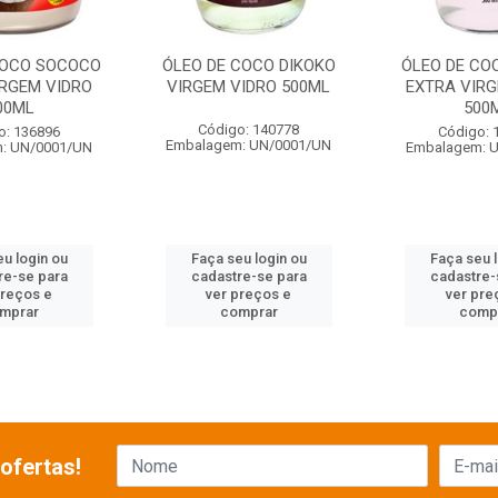
COCO SOCOCO
ÓLEO DE COCO DIKOKO
ÓLEO DE CO
IRGEM VIDRO
VIRGEM VIDRO 500ML
EXTRA VIRG
00ML
500
Código: 140778
o: 136896
Código: 
Embalagem: UN/0001/UN
: UN/0001/UN
Embalagem: 
u login ou
Faça seu login ou
Faça seu 
re-se para
cadastre-se para
cadastre-
preços e
ver preços e
ver pre
mprar
comprar
comp
ofertas!