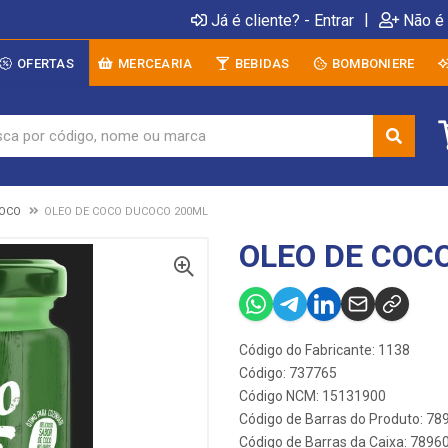
|
Já é cliente? - Entrar
Não é 
OFERTAS
MERCEARIA
BEBIDAS
BOMBONIERE
COCO
OLEO DE COCO DUCOCO 200ML
OLEO DE COC
Código do Fabricante: 1138
Código: 737765
Código NCM: 15131900
Código de Barras do Produto: 7
Código de Barras da Caixa: 789