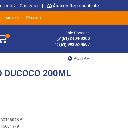
|
cliente? - Cadastrar
Área do Representante
LIMPEZA
FOOD
Fale Conosco
0
(61) 3404-9200
(61) 99203-4697
VOLTAR
O DUCOCO 200ML
896016604379
6016604379