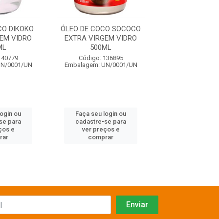
CO DIKOKO
ÓLEO DE COCO SOCOCO
ÓLEO DE COCO
EM VIDRO
EXTRA VIRGEM VIDRO
EXTRA VIRGEM
ML
500ML
200ML
140779
Código: 136895
Código: 136
UN/0001/UN
Embalagem: UN/0001/UN
Embalagem: UN/
login ou
Faça seu login ou
Faça seu log
se para
cadastre-se para
cadastre-se 
ços e
ver preços e
ver preços
rar
comprar
comprar