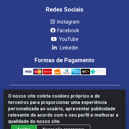
Redes Sociais
Instagram
Facebook
YouTube
Linkedin
Formas de Pagamento
Estrela Distribuição LTDA - CNPJ 08.691.096/0001-93 -
O nosso site coleta cookies próprios e de
Setor Setor de Industria Qi 22 Lt 7, 9, 11, 13, 14 Ao 32,
terceiros para proporcionar uma experiência
S/NC - Setor Industrial Ceilândia, Brasília/DF - CEP
personalizada ao usuário, apresentar publicidade
72265-220
relevante de acordo com o seu perfil e melhorar a
qualidade do nosso site.