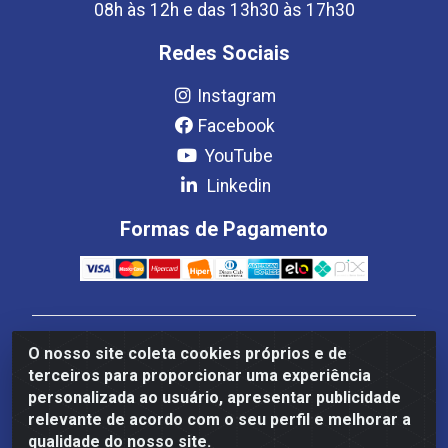
08h às 12h e das 13h30 às 17h30
Redes Sociais
Instagram
Facebook
YouTube
Linkedin
Formas de Pagamento
Estrela Distribuição LTDA - CNPJ 08.691.096/0001-93 -
O nosso site coleta cookies próprios e de
Setor Setor de Industria Qi 22 Lt 7, 9, 11, 13, 14 Ao 32,
terceiros para proporcionar uma experiência
S/NC - Setor Industrial Ceilândia, Brasília/DF - CEP
personalizada ao usuário, apresentar publicidade
72265-220
relevante de acordo com o seu perfil e melhorar a
qualidade do nosso site.