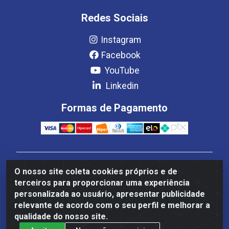
Redes Sociais
Instagram
Facebook
YouTube
Linkedin
Formas de Pagamento
Estrela Distribuição LTDA - CNPJ 08.691.096/0001-93 -
O nosso site coleta cookies próprios e de
Setor Setor de Industria Qi 22 Lt 7, 9, 11, 13, 14 Ao 32,
terceiros para proporcionar uma experiência
S/NC - Setor Industrial Ceilândia, Brasília/DF - CEP
personalizada ao usuário, apresentar publicidade
72265-220
relevante de acordo com o seu perfil e melhorar a
qualidade do nosso site.