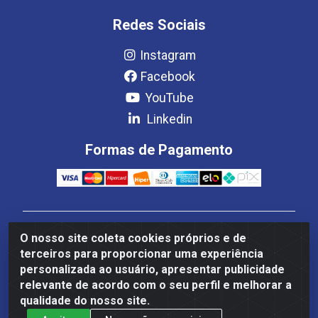
Redes Sociais
Instagram
Facebook
YouTube
Linkedin
Formas de Pagamento
Estrela Distribuição LTDA - CNPJ 08.691.096/0001-93 -
O nosso site coleta cookies próprios e de
Setor Setor de Industria Qi 22 Lt 7, 9, 11, 13, 14 Ao 32,
terceiros para proporcionar uma experiência
S/NC - Setor Industrial Ceilândia, Brasília/DF - CEP
personalizada ao usuário, apresentar publicidade
72265-220
relevante de acordo com o seu perfil e melhorar a
qualidade do nosso site.