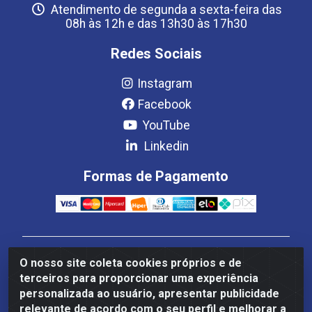
Atendimento de segunda a sexta-feira das
08h às 12h e das 13h30 às 17h30
Redes Sociais
Instagram
Facebook
YouTube
Linkedin
Formas de Pagamento
Estrela Distribuição LTDA - CNPJ 08.691.096/0001-93 -
O nosso site coleta cookies próprios e de
Setor Setor de Industria Qi 22 Lt 7, 9, 11, 13, 14 Ao 32,
terceiros para proporcionar uma experiência
S/NC - Setor Industrial Ceilândia, Brasília/DF - CEP
personalizada ao usuário, apresentar publicidade
72265-220
relevante de acordo com o seu perfil e melhorar a