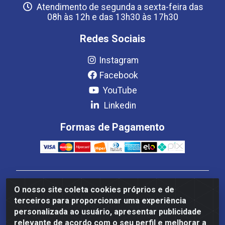
Atendimento de segunda a sexta-feira das
08h às 12h e das 13h30 às 17h30
Redes Sociais
Instagram
Facebook
YouTube
Linkedin
Formas de Pagamento
Estrela Distribuição LTDA - CNPJ 08.691.096/0001-93 -
O nosso site coleta cookies próprios e de
Setor Setor de Industria Qi 22 Lt 7, 9, 11, 13, 14 Ao 32,
terceiros para proporcionar uma experiência
S/NC - Setor Industrial Ceilândia, Brasília/DF - CEP
personalizada ao usuário, apresentar publicidade
72265-220
relevante de acordo com o seu perfil e melhorar a