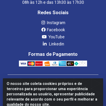
08h às 12h e das 13h30 às 17h30
Redes Sociais
Instagram
Facebook
YouTube
Linkedin
Formas de Pagamento
Estrela Distribuição LTDA - CNPJ 08.691.096/0001-93 -
O nosso site coleta cookies próprios e de
Setor Setor de Industria Qi 22 Lt 7, 9, 11, 13, 14 Ao 32,
terceiros para proporcionar uma experiência
S/NC - Setor Industrial Ceilândia, Brasília/DF - CEP
personalizada ao usuário, apresentar publicidade
72265-220
relevante de acordo com o seu perfil e melhorar a
qualidade do nosso site.