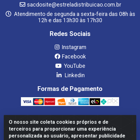
sacdosite@estreladistribuicao.com.br
Atendimento de segunda a sexta-feira das 08h às
12h e das 13h30 às 17h30
Redes Sociais
Instagram
Facebook
YouTube
Linkedin
Formas de Pagamento
O nosso site coleta cookies próprios e de
Estrela Distribuição LTDA - CNPJ 08.691.096/0001-93 - Setor
terceiros para proporcionar uma experiência
Setor de Industria Qi 22 Lt 7, 9, 11, 13, 14 Ao 32, S/NC - Setor
personalizada ao usuário, apresentar publicidade
Industrial Ceilândia, Brasília/DF - CEP 72265-220