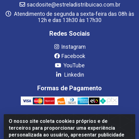
sacdosite@estreladistribuicao.com.br
Atendimento de segunda a sexta-feira das 08h às
12h e das 13h30 às 17h30
Redes Sociais
Instagram
Facebook
YouTube
Linkedin
Formas de Pagamento
O nosso site coleta cookies próprios e de
Estrela Distribuição LTDA - CNPJ 08.691.096/0001-93 - Setor
terceiros para proporcionar uma experiência
Setor de Industria Qi 22 Lt 7, 9, 11, 13, 14 Ao 32, S/NC - Setor
personalizada ao usuário, apresentar publicidade
Industrial Ceilândia, Brasília/DF - CEP 72265-220