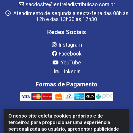
sacdosite@estreladistribuicao.com.br
Atendimento de segunda a sexta-feira das 08h às
12h e das 13h30 às 17h30
Redes Sociais
Instagram
Facebook
YouTube
Linkedin
Formas de Pagamento
O nosso site coleta cookies próprios e de
Estrela Distribuição LTDA - CNPJ 08.691.096/0001-93 - Setor
terceiros para proporcionar uma experiência
Setor de Industria Qi 22 Lt 7, 9, 11, 13, 14 Ao 32, S/NC - Setor
personalizada ao usuário, apresentar publicidade
Industrial Ceilândia, Brasília/DF - CEP 72265-220