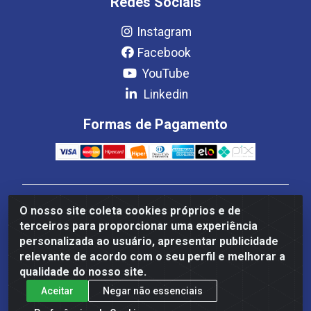
Redes Sociais
Instagram
Facebook
YouTube
Linkedin
Formas de Pagamento
Estrela Distribuição LTDA - CNPJ 08.691.096/0001-93 -
O nosso site coleta cookies próprios e de
Setor Setor de Industria Qi 22 Lt 7, 9, 11, 13, 14 Ao 32,
terceiros para proporcionar uma experiência
S/NC - Setor Industrial Ceilândia, Brasília/DF - CEP
personalizada ao usuário, apresentar publicidade
72265-220
relevante de acordo com o seu perfil e melhorar a
qualidade do nosso site.
Aceitar
Negar não essenciais