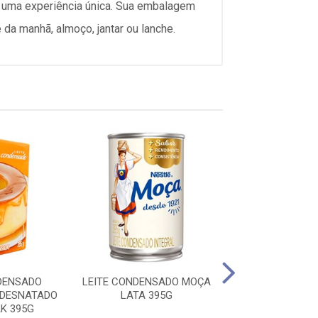
 uma experiência única. Sua embalagem
 da manhã, almoço, jantar ou lanche.
DENSADO
LEITE CONDENSADO MOÇA
MISTURA CON
IDESNATADO
LATA 395G
LEITBOM MEU B
K 395G