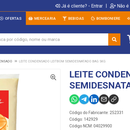
|
Já é cliente? - Entrar
Não é 
OFERTAS
MERCEARIA
BEBIDAS
BOMBONIERE
DENSADO
LEITE CONDENSADO LEITBOM SEMIDESNATADO BAG 5KG
LEITE CONDE
SEMIDESNATA
Código do Fabricante: 252331
Código: 142929
Código NCM: 04029900