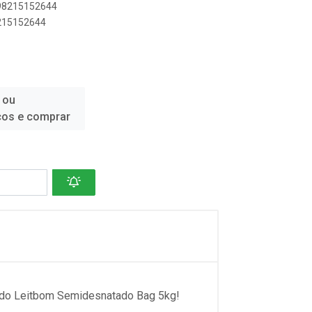
898215152644
8215152644
 ou
ços e comprar
ado Leitbom Semidesnatado Bag 5kg!