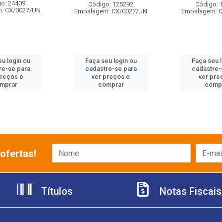
o: 24409
Código: 125292
Código: 
: CX/0027/UN
Embalagem: CX/0027/UN
Embalagem: 
u login ou
Faça seu login ou
Faça seu 
re-se para
cadastre-se para
cadastre-
preços e
ver preços e
ver pre
mprar
comprar
comp
ofertas!
Títulos
Notas Fiscais