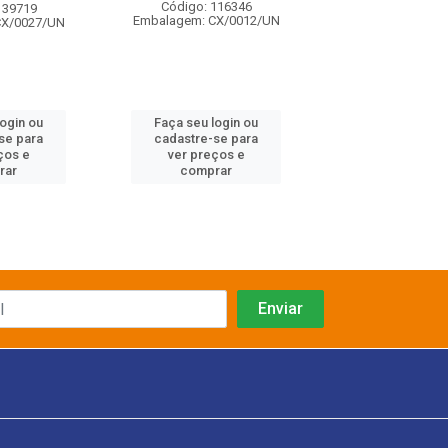
Código: 116346
Código: 139
139719
Embalagem: CX/0012/UN
Embalagem: CX/
CX/0027/UN
login ou
Faça seu login ou
Faça seu log
se para
cadastre-se para
cadastre-se 
ços e
ver preços e
ver preços
rar
comprar
comprar