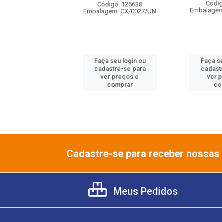
digo: 139595
Códig
Código: 126638
gem: CX/0027/UN
Embalagem
Embalagem: CX/0027/UN
 seu login ou
Faça seu login ou
Faça se
astre-se para
cadastre-se para
cadast
er preços e
ver preços e
ver 
comprar
comprar
co
Cadastre-se para receber nossas 
Meus Pedidos