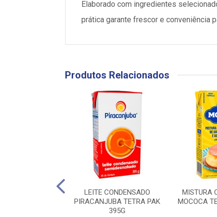
Elaborado com ingredientes seleciona
prática garante frescor e conveniência p
Produtos Relacionados
A CONDENSADA
LEITE CONDENSADO
MISTURA 
M MEU BOM 395G
PIRACANJUBA TETRA PAK
MOCOCA TE
395G