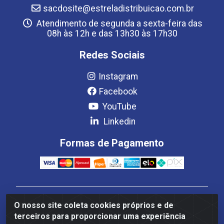
sacdosite@estreladistribuicao.com.br
Atendimento de segunda a sexta-feira das
08h às 12h e das 13h30 às 17h30
Redes Sociais
Instagram
Facebook
YouTube
Linkedin
Formas de Pagamento
Estrela Distribuição LTDA - CNPJ 08.691.096/0001-93 -
O nosso site coleta cookies próprios e de
Setor Setor de Industria Qi 22 Lt 7, 9, 11, 13, 14 Ao 32,
terceiros para proporcionar uma experiência
S/NC - Setor Industrial Ceilândia, Brasília/DF - CEP