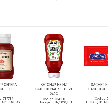
UP CEPERA
KETCHUP HEINZ
SACHET K
RO 350G
TRADICIONAL SQUEEZE
LANCHERO 
260G
o: 737734
Código: 
Código: 134980
: UN/0001/UN
Embalagem: D
Embalagem: UN/0001/UN