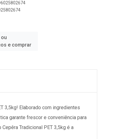
896025802674
6025802674
 ou
ços e comprar
ET 3,5kg! Elaborado com ingredientes
ica garante frescor e conveniência para
up Cepêra Tradicional PET 3,5kg é a