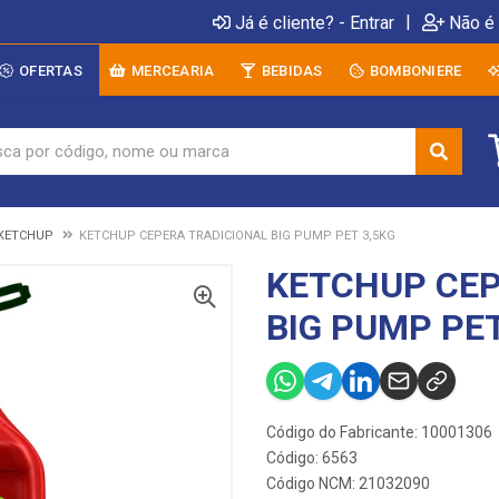
|
Já é cliente? - Entrar
Não é 
OFERTAS
MERCEARIA
BEBIDAS
BOMBONIERE
KETCHUP
KETCHUP CEPERA TRADICIONAL BIG PUMP PET 3,5KG
KETCHUP CEP
BIG PUMP PET
Código do Fabricante: 10001306
Código: 6563
Código NCM: 21032090