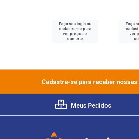
 seu login ou
Faça seu login ou
Faça se
astre-se para
cadastre-se para
cadast
er preços e
ver preços e
ver 
comprar
comprar
co
Cadastre-se para receber nossas 
Meus Pedidos