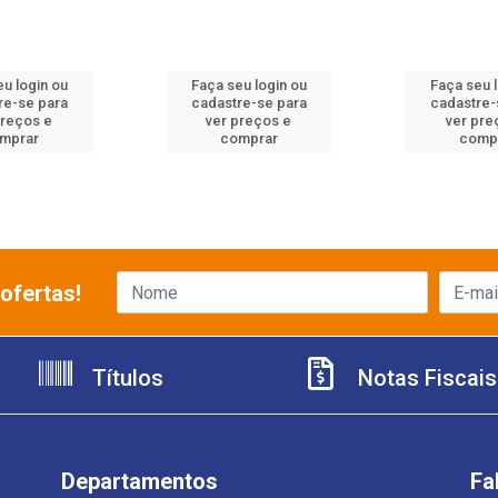
u login ou
Faça seu login ou
Faça seu 
re-se para
cadastre-se para
cadastre-
preços e
ver preços e
ver pre
mprar
comprar
comp
ofertas!
Títulos
Notas Fiscais
Departamentos
Fa