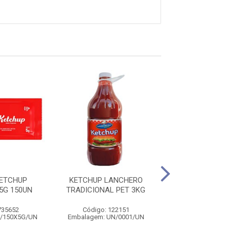
ETCHUP
KETCHUP LANCHERO
KETCHUP H
5G 150UN
TRADICIONAL PET 3KG
TRADICIONAL S
144UN
735652
Código: 122151
Código: 141
P/150X5G/UN
Embalagem: UN/0001/UN
Embalagem: CX/