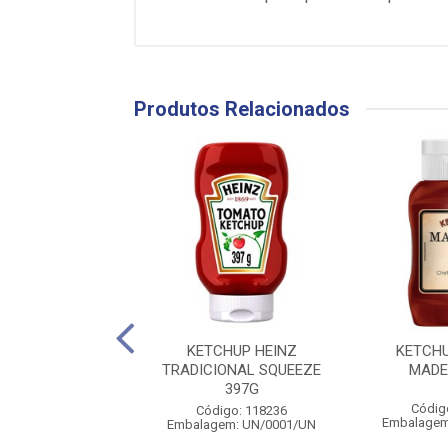
Produtos Relacionados
CHUP HEINZ
KETCHUP HEINZ
KETCH
IONAL SACHÊ 7G
TRADICIONAL SQUEEZE
MADE
144UN
397G
Códig
digo: 141339
Código: 118236
Embalagem
gem: CX/0144/UN
Embalagem: UN/0001/UN