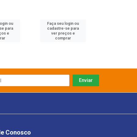
login ou
Faça seu login ou
Faça seu log
se para
cadastre-se para
cadastre-se 
ços e
ver preços e
ver preços
rar
comprar
comprar
le Conosco