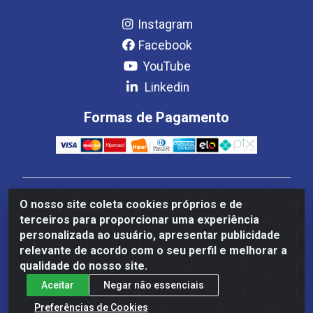
Instagram
Facebook
YouTube
Linkedin
Formas de Pagamento
Estrela Distribuição LTDA - CNPJ 08.691.096/0001-93 -
O nosso site coleta cookies próprios e de
Setor Setor de Industria Qi 22 Lt 7, 9, 11, 13, 14 Ao 32,
terceiros para proporcionar uma experiência
S/NC - Setor Industrial Ceilândia, Brasília/DF - CEP
personalizada ao usuário, apresentar publicidade
72265-220
relevante de acordo com o seu perfil e melhorar a
qualidade do nosso site.
Aceitar
Negar não essenciais
Preferências de Cookies