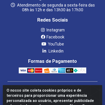
Atendimento de segunda a sexta-feira das
08h às 12h e das 13h30 às 17h30
Redes Sociais
Instagram
Facebook
YouTube
Linkedin
Formas de Pagamento
Estrela Distribuição LTDA - CNPJ 08.691.096/0001-93 -
O nosso site coleta cookies próprios e de
Setor Setor de Industria Qi 22 Lt 7, 9, 11, 13, 14 Ao 32,
terceiros para proporcionar uma experiência
S/NC - Setor Industrial Ceilândia, Brasília/DF - CEP
personalizada ao usuário, apresentar publicidade
72265-220