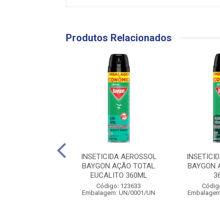
Produtos Relacionados
CIDA AEROSSOL
INSETICIDA AEROSSOL
INSETICI
INSET MULTI
BAYGON AÇÃO TOTAL
BAYGON 
GINAL 360ML
EUCALITO 360ML
3
digo: 129755
Código: 123633
Códig
gem: UN/0001/UN
Embalagem: UN/0001/UN
Embalagem