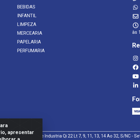
BEBIDAS
INFANTIL
LIMPEZA
às 
MERCEARIA
PAPELARIA
Re
PERFUMARIA
Fo
para
io, apresentar
-93 - Setor Setor de Industria Qi 22 Lt 7, 9, 11, 13, 14 Ao 32, S/NC - Set
elhorar a