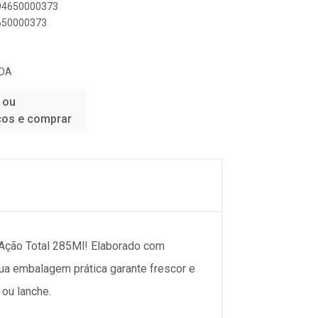
894650000373
4650000373
TDA
 ou
ços e comprar
 Ação Total 285Ml! Elaborado com
Sua embalagem prática garante frescor e
 ou lanche.