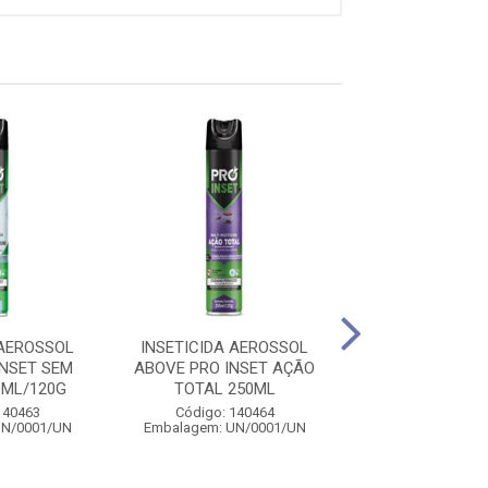
 AEROSSOL
INSETICIDA AEROSSOL
INSETICIDA A
NSET SEM
ABOVE PRO INSET AÇÃO
MAT INSET 
0ML/120G
TOTAL 250ML
ORIGINAL 3
140463
Código: 140464
Código: 129
UN/0001/UN
Embalagem: UN/0001/UN
Embalagem: UN/