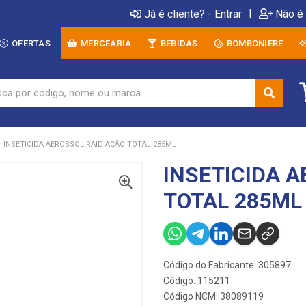
|
Já é cliente? - Entrar
Não é 
OFERTAS
MERCEARIA
BEBIDAS
BOMBONIERE
INSETICIDA AEROSSOL RAID AÇÃO TOTAL 285ML
INSETICIDA 
TOTAL 285ML
Código do Fabricante: 305897
Código: 115211
Código NCM: 38089119