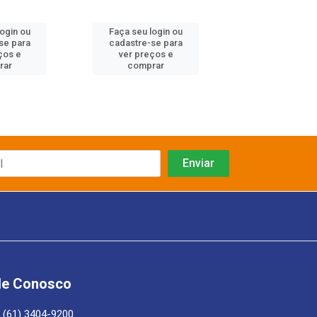
login ou
Faça seu login ou
Faça seu log
se para
cadastre-se para
cadastre-se 
ços e
ver preços e
ver preços
rar
comprar
comprar
le Conosco
(61) 3404-9200