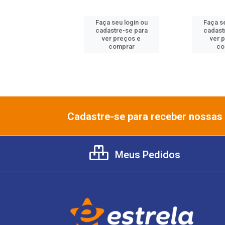
 seu login ou
Faça seu login ou
Faça se
astre-se para
cadastre-se para
cadast
er preços e
ver preços e
ver 
comprar
comprar
co
Cadastre-se para receber nossas 
Meus Pedidos