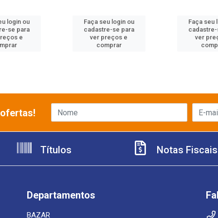
u login ou
Faça seu login ou
Faça seu 
re-se para
cadastre-se para
cadastre-
preços e
ver preços e
ver pre
mprar
comprar
comp
ofertas!
Títulos
Notas Fiscais
Departamentos
Fa
BAZAR