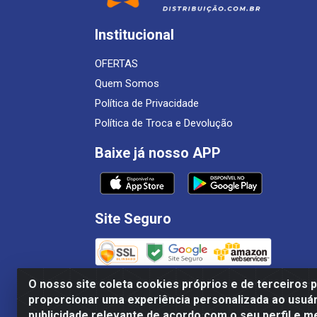
Institucional
OFERTAS
Quem Somos
Política de Privacidade
Política de Troca e Devolução
Baixe já nosso APP
Site Seguro
O nosso site coleta cookies próprios e de terceiros 
proporcionar uma experiência personalizada ao usuár
Estrela Distribuição LTDA - CNPJ 08.691.096/0001
publicidade relevante de acordo com o seu perfil e m