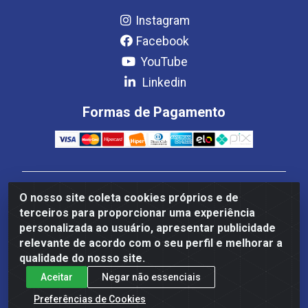
Instagram
Facebook
YouTube
Linkedin
Formas de Pagamento
Estrela Distribuição LTDA - CNPJ 08.691.096/0001-93 -
O nosso site coleta cookies próprios e de
Setor Setor de Industria Qi 22 Lt 7, 9, 11, 13, 14 Ao 32,
terceiros para proporcionar uma experiência
S/NC - Setor Industrial Ceilândia, Brasília/DF - CEP
personalizada ao usuário, apresentar publicidade
72265-220
relevante de acordo com o seu perfil e melhorar a
qualidade do nosso site.
Aceitar
Negar não essenciais
Preferências de Cookies