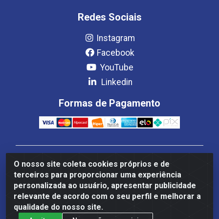
Redes Sociais
Instagram
Facebook
YouTube
Linkedin
Formas de Pagamento
Estrela Distribuição LTDA - CNPJ 08.691.096/0001-93 -
O nosso site coleta cookies próprios e de
Setor Setor de Industria Qi 22 Lt 7, 9, 11, 13, 14 Ao 32,
terceiros para proporcionar uma experiência
S/NC - Setor Industrial Ceilândia, Brasília/DF - CEP
personalizada ao usuário, apresentar publicidade
72265-220
relevante de acordo com o seu perfil e melhorar a
qualidade do nosso site.