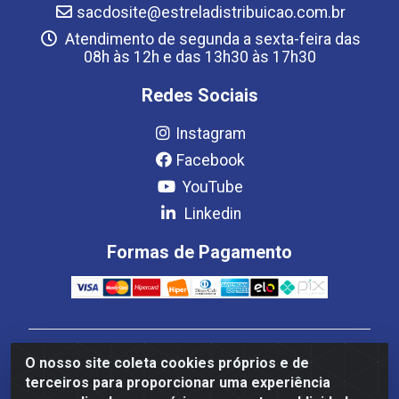
sacdosite@estreladistribuicao.com.br
Atendimento de segunda a sexta-feira das
08h às 12h e das 13h30 às 17h30
Redes Sociais
Instagram
Facebook
YouTube
Linkedin
Formas de Pagamento
Estrela Distribuição LTDA - CNPJ 08.691.096/0001-93 -
O nosso site coleta cookies próprios e de
Setor Setor de Industria Qi 22 Lt 7, 9, 11, 13, 14 Ao 32,
terceiros para proporcionar uma experiência
S/NC - Setor Industrial Ceilândia, Brasília/DF - CEP