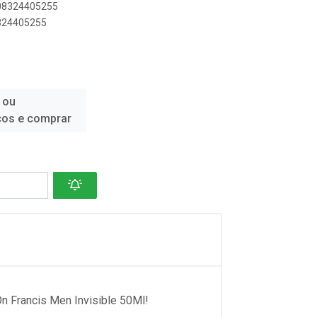
908324405255
8324405255
 ou
ços e comprar
n Francis Men Invisible 50Ml!