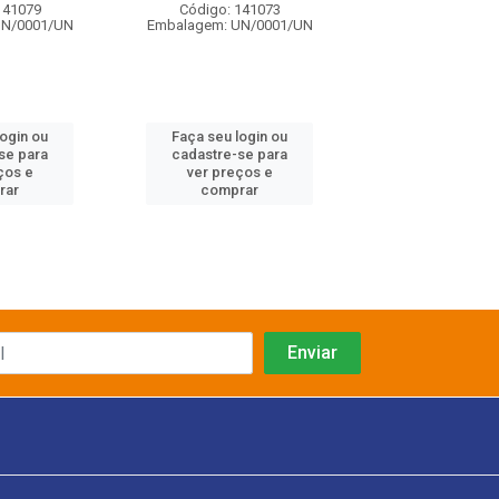
141079
Código: 141073
Código: 141
UN/0001/UN
Embalagem: UN/0001/UN
Embalagem: UN/
login ou
Faça seu login ou
Faça seu log
se para
cadastre-se para
cadastre-se 
ços e
ver preços e
ver preços
rar
comprar
comprar