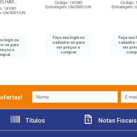
ELHAS...
Código: 141085
Código: 
Embalagem: UN/0001/UN
Embalagem: 
o: 141081
: UN/0001/UN
Faça seu login ou
Faça seu 
u login ou
cadastre-se para
cadastre-
re-se para
ver preços e
ver pre
preços e
comprar
comp
mprar
ofertas!
Títulos
Notas Fiscais