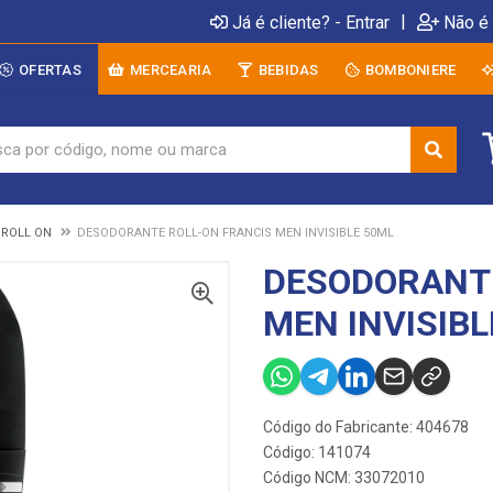
|
Já é cliente? - Entrar
Não é 
OFERTAS
MERCEARIA
BEBIDAS
BOMBONIERE
ROLL ON
DESODORANTE ROLL-ON FRANCIS MEN INVISIBLE 50ML
DESODORANTE
MEN INVISIBL
Código do Fabricante: 404678
Código: 141074
Código NCM: 33072010