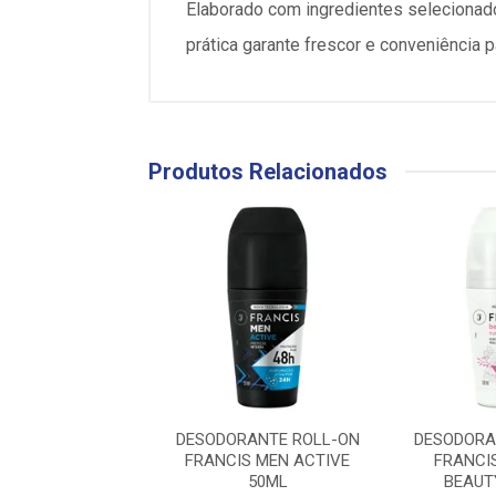
Elaborado com ingredientes selecionad
prática garante frescor e conveniência p
Produtos Relacionados
RANTE ROLL-ON
DESODORANTE ROLL-ON
DESODORA
S MEN EXTREME
FRANCIS MEN ACTIVE
FRANCI
50ML
50ML
BEAUT