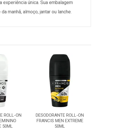
a experiência única. Sua embalagem
 da manhã, almoço, jantar ou lanche.
E ROLL-ON
DESODORANTE ROLL-ON
DESODORANTE 
EMININO
FRANCIS MEN EXTREME
FRANCIS MEN 
E 50ML
50ML
50ML