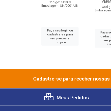
VERM
digo: 141073
Código: 141083
gem: UN/0001/UN
Embalagem: UN/0001/UN
Códig
Embalagem
 seu login ou
Faça seu login ou
Faça se
astre-se para
cadastre-se para
cadast
er preços e
ver preços e
ver 
comprar
comprar
co
Cadastre-se para receber nossas 
Meus Pedidos