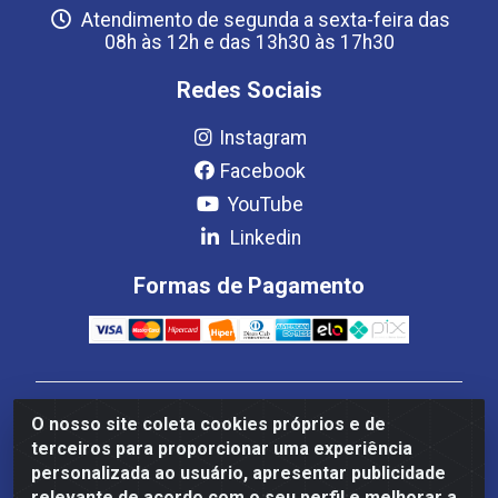
Atendimento de segunda a sexta-feira das
08h às 12h e das 13h30 às 17h30
Redes Sociais
Instagram
Facebook
YouTube
Linkedin
Formas de Pagamento
Estrela Distribuição LTDA - CNPJ 08.691.096/0001-93 -
O nosso site coleta cookies próprios e de
Setor Setor de Industria Qi 22 Lt 7, 9, 11, 13, 14 Ao 32,
terceiros para proporcionar uma experiência
S/NC - Setor Industrial Ceilândia, Brasília/DF - CEP
personalizada ao usuário, apresentar publicidade
72265-220
relevante de acordo com o seu perfil e melhorar a