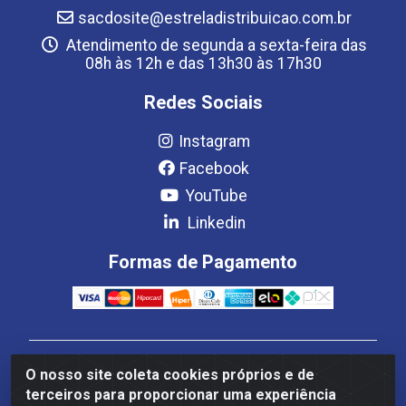
sacdosite@estreladistribuicao.com.br
Atendimento de segunda a sexta-feira das
08h às 12h e das 13h30 às 17h30
Redes Sociais
Instagram
Facebook
YouTube
Linkedin
Formas de Pagamento
Estrela Distribuição LTDA - CNPJ 08.691.096/0001-93 -
O nosso site coleta cookies próprios e de
Setor Setor de Industria Qi 22 Lt 7, 9, 11, 13, 14 Ao 32,
terceiros para proporcionar uma experiência